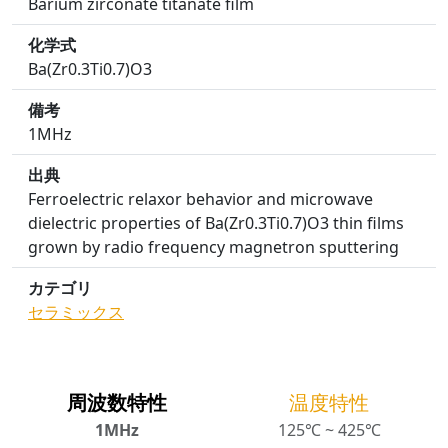
Barium zirconate titanate film
化学式
Ba(Zr0.3Ti0.7)O3
備考
1MHz
出典
Ferroelectric relaxor behavior and microwave
dielectric properties of Ba(Zr0.3Ti0.7)O3 thin films
grown by radio frequency magnetron sputtering
カテゴリ
セラミックス
周波数特性
温度特性
1MHz
125℃ ~ 425℃