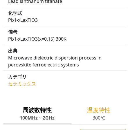
Lead lanthanum titanate
化学式
Pb1-xLaxTiO3
備考
Pb1-xLaxTiO3(x=0.15) 300K
出典
Microwave dielectric dispersion process in
perovskite ferroelectric systems
カテゴリ
セラミックス
周波数特性
温度特性
100MHz ~ 2GHz
300℃