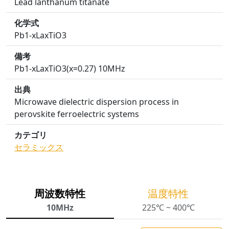
Lead lanthanum titanate
化学式
Pb1-xLaxTiO3
備考
Pb1-xLaxTiO3(x=0.27) 10MHz
出典
Microwave dielectric dispersion process in
perovskite ferroelectric systems
カテゴリ
セラミックス
周波数特性
温度特性
10MHz
225℃ ~ 400℃