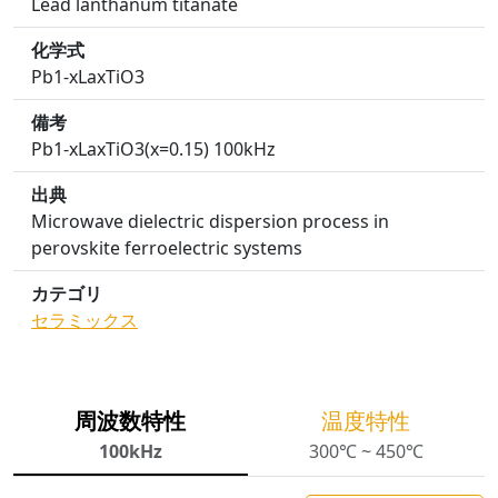
Lead lanthanum titanate
化学式
Pb1-xLaxTiO3
備考
Pb1-xLaxTiO3(x=0.15) 100kHz
出典
Microwave dielectric dispersion process in
perovskite ferroelectric systems
カテゴリ
セラミックス
周波数特性
温度特性
100kHz
300℃ ~ 450℃