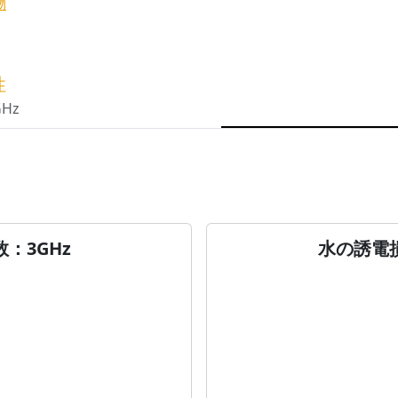
物
性
GHz
：3GHz
水の誘電損