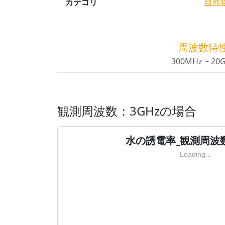
カテゴリ
自然
周波数特
300MHz ~ 20
観測周波数：3GHzの場合
水の誘電率_観測周波数
Loading...