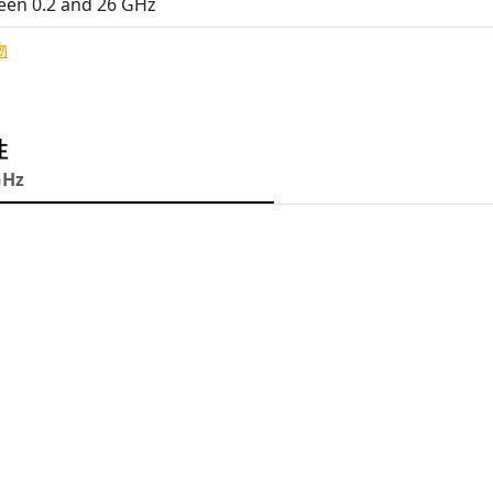
een 0.2 and 26 GHz
物
性
GHz