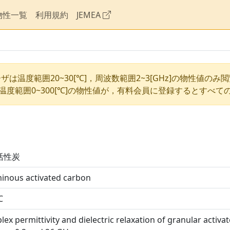
物性一覧
利用規約
JEMEA
ザは温度範囲20~30[℃]，周波数範囲2~3[GHz]の物性値のみ
温度範囲0~300[℃]の物性値が，有料会員に登録するとすべて
活性炭
inous activated carbon
℃
ex permittivity and dielectric relaxation of granular acti