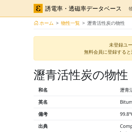
誘電率・透磁率データベース
ホーム
物性一覧
瀝青活性炭の物性
未登録ユー
無料会員に登録すると
瀝青活性炭の物性
和名
瀝青
英名
Bitum
備考
99.8
出典
Compl