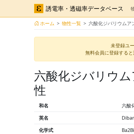
誘電率・透磁率データベース
ホーム
物性一覧
六酸化ジバリウムア
未登録ユー
無料会員に登録すると
六酸化ジバリウム
性
和名
六酸
英名
Dibar
化学式
Ba2B