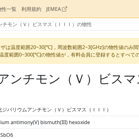
物性一覧
利用規約
JEMEA
ンチモン（Ｖ）ビスマス（ＩＩＩ）の物性
ザは温度範囲20~30[℃]，周波数範囲2~3[GHz]の物性値のみ
温度範囲0~300[℃]の物性値が，有料会員に登録するとすべて
アンチモン（Ｖ）ビスマ
化ジバリウムアンチモン（Ｖ）ビスマス（ＩＩＩ）
ium antimony(V) bismuth(III) hexoxide
iSbO6