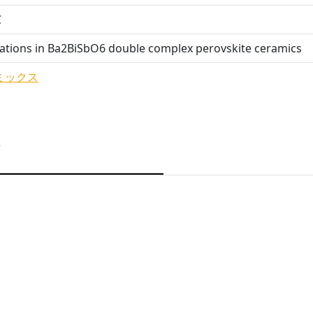
℃
ations in Ba2BiSbO6 double complex perovskite ceramics
ミックス