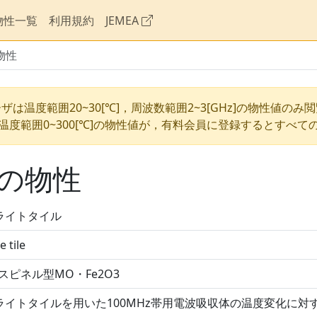
物性一覧
利用規約
JEMEA
物性
ザは温度範囲20~30[℃]，周波数範囲2~3[GHz]の物性値のみ
温度範囲0~300[℃]の物性値が，有料会員に登録するとすべて
の物性
ライトタイル
e tile
 スピネル型MO・Fe2O3
ライトタイルを用いた100MHz帯用電波吸収体の温度変化に対