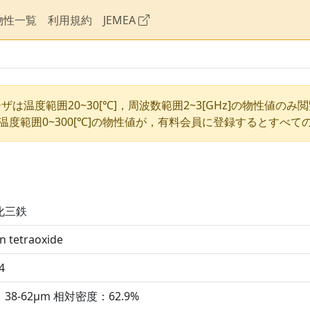
物性一覧
利用規約
JEMEA
ザは温度範囲20~30[℃]，周波数範囲2~3[GHz]の物性値のみ
温度範囲0~300[℃]の物性値が，有料会員に登録するとすべて
化三鉄
on tetraoxide
4
38-62μm 相対密度：62.9%