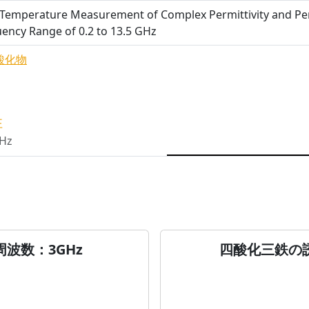
Temperature Measurement of Complex Permittivity and Per
ency Range of 0.2 to 13.5 GHz
酸化物
性
Hz
波数：3GHz
四酸化三鉄の誘