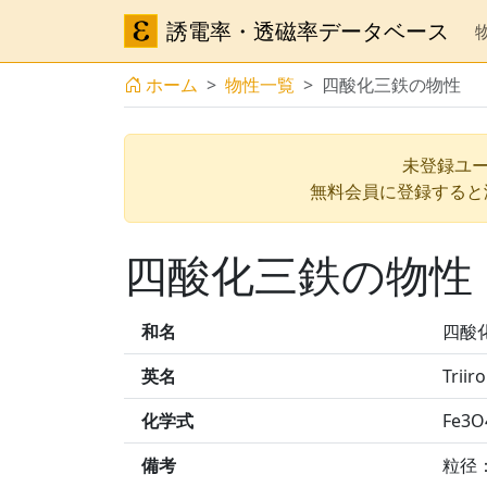
誘電率・透磁率データベース
ホーム
物性一覧
四酸化三鉄の物性
未登録ユー
無料会員に登録すると
四酸化三鉄の物性
和名
四酸
英名
Triir
化学式
Fe3O
備考
粒径：