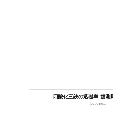
四酸化三鉄の透磁率_観測周
Loading...