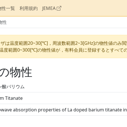
物性一覧
利用規約
JEMEA
物性
ザは温度範囲20~30[℃]，周波数範囲2~3[GHz]の物性値のみ
温度範囲0~300[℃]の物性値が，有料会員に登録するとすべて
の物性
ン酸バリウム
m Titanate
wave absorption properties of La doped barium titanate i