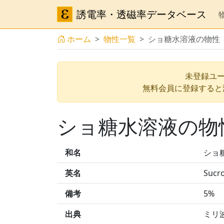
誘電率・透磁率データベース
ホーム
物性一覧
ショ糖水溶液の物性
未登録ユー
無料会員に登録すると
ショ糖水溶液の物
和名
ショ
英名
Sucr
備考
5%
出典
ミリ