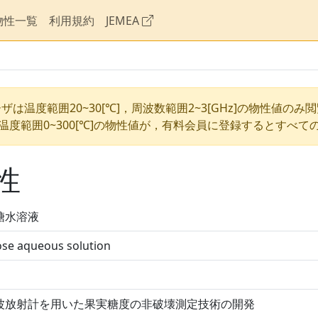
物性一覧
利用規約
JEMEA
ザは温度範囲20~30[℃]，周波数範囲2~3[GHz]の物性値のみ
温度範囲0~300[℃]の物性値が，有料会員に登録するとすべて
性
糖水溶液
ose aqueous solution
波放射計を用いた果実糖度の非破壊測定技術の開発