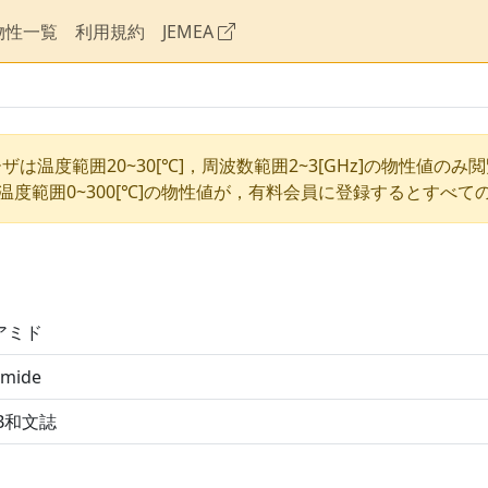
物性一覧
利用規約
JEMEA
ザは温度範囲20~30[℃]，周波数範囲2~3[GHz]の物性値のみ
温度範囲0~300[℃]の物性値が，有料会員に登録するとすべて
アミド
amide
DB和文誌