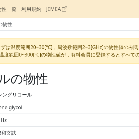
物性一覧
利用規約
JEMEA
の物性
ザは温度範囲20~30[℃]，周波数範囲2~3[GHz]の物性値のみ
温度範囲0~300[℃]の物性値が，有料会員に登録するとすべて
ルの物性
レングリコール
ene glycol
GHz
DB和文誌