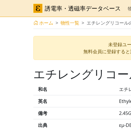
誘電率・透磁率データベース
ホーム
物性一覧
エチレングリコール
未登録ユー
無料会員に登録すると
エチレングリコー
和名
エチ
英名
Ethyl
備考
2.45
出典
εμ-