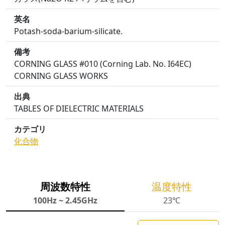
英名
Potash-soda-barium-silicate.
備考
CORNING GLASS #010 (Corning Lab. No. I64EC)
CORNING GLASS WORKS
出典
TABLES OF DIELECTRIC MATERIALS
カテゴリ
化合物
周波数特性
温度特性
100Hz ~ 2.45GHz
23℃