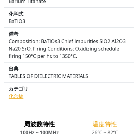
Barium Titanate
化学式
BaTiO3
備考
Composition: BaTiOs3 Chief impurities SiO2 AI2O3
Na20 SrO. Firing Conditions: Oxidizing schedule
firing 150°C per hr. to 1350°C.
出典
TABLES OF DIELECTRIC MATERIALS
カテゴリ
化合物
周波数特性
温度特性
100Hz ~ 100MHz
26℃ ~ 82℃