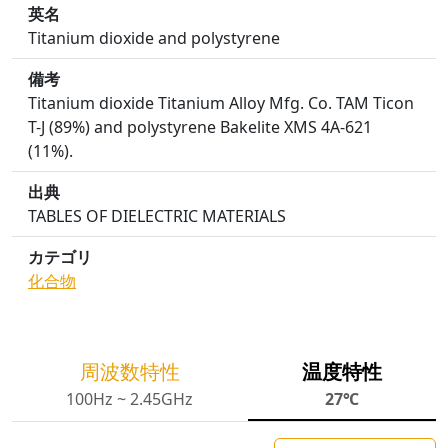
英名
Titanium dioxide and polystyrene
備考
Titanium dioxide Titanium Alloy Mfg. Co. TAM Ticon
T-J (89%) and polystyrene Bakelite XMS 4A-621
(11%).
出典
TABLES OF DIELECTRIC MATERIALS
カテゴリ
化合物
周波数特性
温度特性
100Hz ~ 2.45GHz
27℃