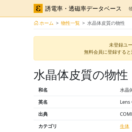
誘電率・透磁率データベース
ホーム
物性一覧
水晶体皮質の物性
未登録ユー
無料会員に登録すると
水晶体皮質の物性
和名
水晶
英名
Lens 
出典
COMP
カテゴリ
生体