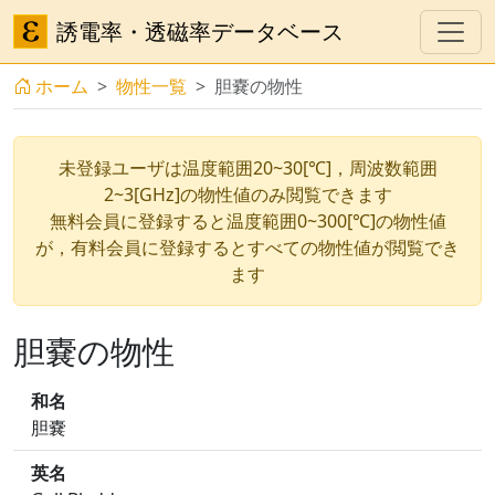
誘電率・透磁率データベース
ホーム
物性一覧
胆嚢の物性
未登録ユーザは温度範囲20~30[℃]，周波数範囲
2~3[GHz]の物性値のみ閲覧できます
無料会員に登録すると温度範囲0~300[℃]の物性値
が，有料会員に登録するとすべての物性値が閲覧でき
ます
胆嚢の物性
和名
胆嚢
英名