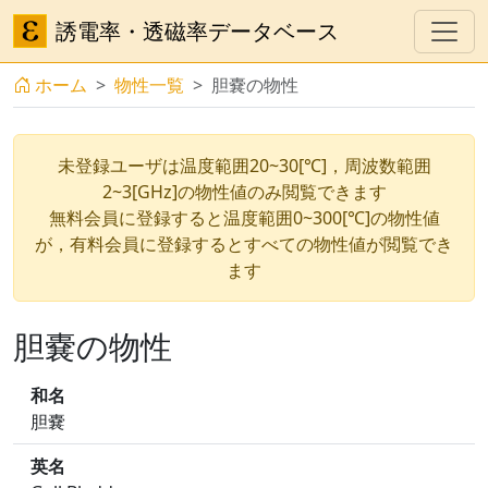
誘電率・透磁率データベース
ホーム
物性一覧
胆嚢の物性
未登録ユーザは温度範囲20~30[℃]，周波数範囲
2~3[GHz]の物性値のみ閲覧できます
無料会員に登録すると温度範囲0~300[℃]の物性値
が，有料会員に登録するとすべての物性値が閲覧でき
ます
胆嚢の物性
和名
胆嚢
英名