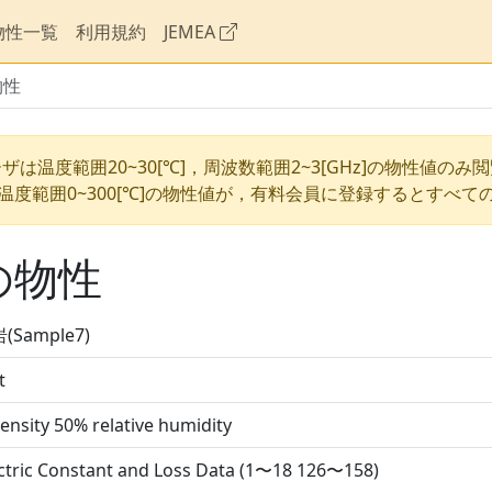
物性一覧
利用規約
JEMEA
物性
ザは温度範囲20~30[℃]，周波数範囲2~3[GHz]の物性値のみ
温度範囲0~300[℃]の物性値が，有料会員に登録するとすべて
)の物性
Sample7)
t
ensity 50% relative humidity
ctric Constant and Loss Data (1〜18 126〜158)