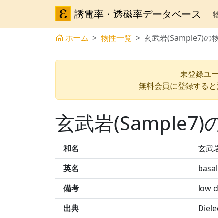
誘電率・透磁率データベース
ホーム
物性一覧
玄武岩(Sample7)の
未登録ユー
無料会員に登録すると
玄武岩(Sample7
和名
玄武岩(
英名
basal
備考
low d
出典
Diele