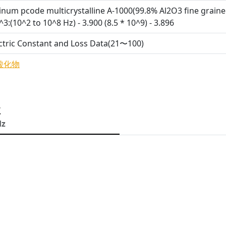
num pcode multicrystalline A-1000(99.8% Al2O3 fine graine
3:(10^2 to 10^8 Hz) - 3.900 (8.5 * 10^9) - 3.896
ctric Constant and Loss Data(21〜100)
酸化物
性
Hz