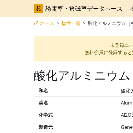
誘電率・透磁率データベース
ホーム
物性一覧
酸化アルミニウム（A-10
未登録ユー
無料会員に登録すると
酸化アルミニウム（A-
和名
酸化ア
英名
Alum
化学式
Al2O
製造元
Gener