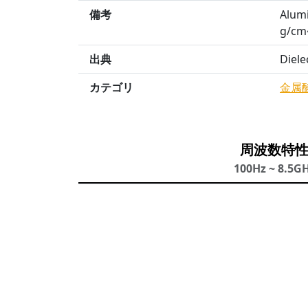
備考
Alumi
g/cm^
出典
Diele
カテゴリ
金属
周波数特
100Hz ~ 8.5G