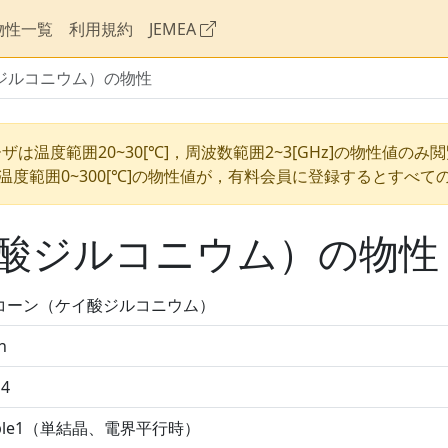
物性一覧
利用規約
JEMEA
ジルコニウム）の物性
ザは温度範囲20~30[℃]，周波数範囲2~3[GHz]の物性値のみ
温度範囲0~300[℃]の物性値が，有料会員に登録するとすべて
酸ジルコニウム）の物性
コーン（ケイ酸ジルコニウム）
n
O4
ple1（単結晶、電界平行時）