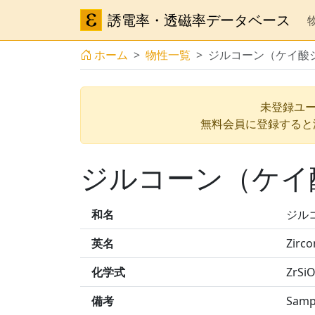
誘電率・透磁率データベース
ホーム
物性一覧
ジルコーン（ケイ酸
未登録ユー
無料会員に登録すると
ジルコーン（ケイ
和名
ジル
英名
Zirco
化学式
ZrSi
備考
Sam