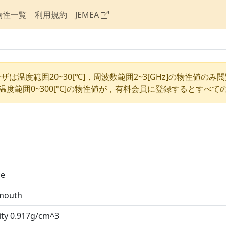
物性一覧
利用規約
JEMEA
ザは温度範囲20~30[℃]，周波数範囲2~3[GHz]の物性値のみ
温度範囲0~300[℃]の物性値が，有料会員に登録するとすべて
ce
mouth
ity 0.917g/cm^3