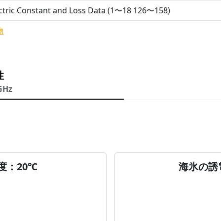
ctric Constant and Loss Data (1〜18 126〜158)
物
性
GHz
度：20℃
海氷の誘