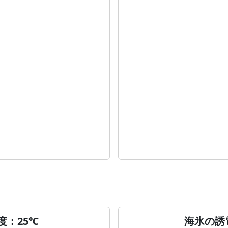
度：25℃
海氷の誘