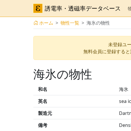
誘電率・透磁率データベース
ホーム
物性一覧
海氷の物性
未登録ユー
無料会員に登録すると
海氷の物性
和名
海氷
英名
sea i
製造元
Dart
備考
Dens