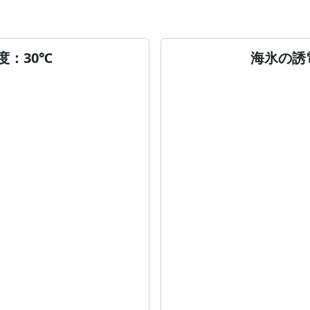
度：30℃
海氷の誘