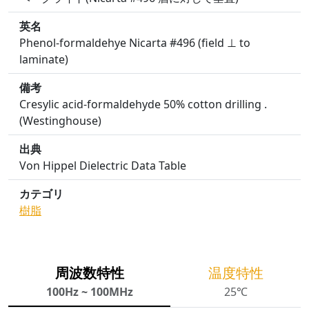
英名
Phenol-formaldehye Nicarta #496 (field ⊥ to
laminate)
備考
Cresylic acid-formaldehyde 50% cotton drilling .
(Westinghouse)
出典
Von Hippel Dielectric Data Table
カテゴリ
樹脂
周波数特性
温度特性
100Hz ~ 100MHz
25℃