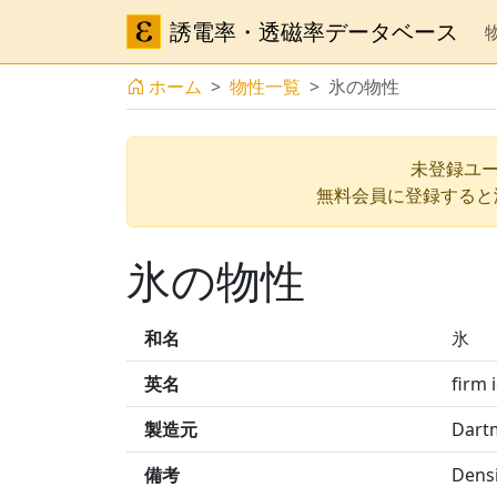
誘電率・透磁率データベース
ホーム
物性一覧
氷の物性
未登録ユー
無料会員に登録すると
氷の物性
和名
氷
英名
firm 
製造元
Dart
備考
Dens