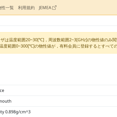
物性一覧
利用規約
JEMEA
ザは温度範囲20~30[℃]，周波数範囲2~3[GHz]の物性値のみ
温度範囲0~300[℃]の物性値が，有料会員に登録するとすべて
ice
mouth
ity 0.898g/cm^3