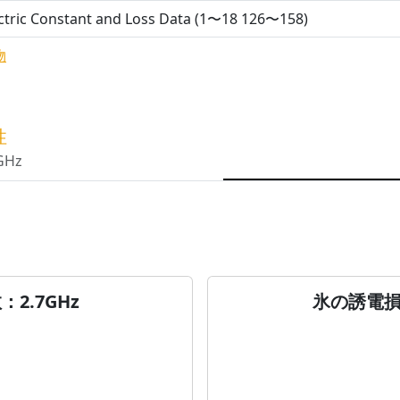
ctric Constant and Loss Data (1〜18 126〜158)
物
性
GHz
2.7GHz
氷の誘電損