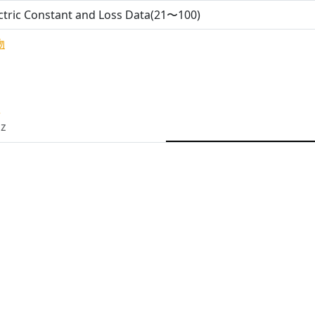
ctric Constant and Loss Data(21〜100)
物
性
Hz