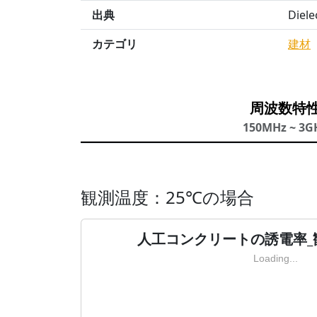
出典
Diel
カテゴリ
建材
周波数特
150MHz ~ 3G
観測温度：25℃の場合
人工コンクリートの誘電率_
Loading...