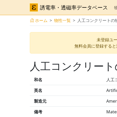
誘電率・透磁率データベース
ホーム
物性一覧
人工コンクリートの
未登録ユー
無料会員に登録すると
人工コンクリート
和名
人工
英名
Artif
製造元
Amer
備考
Mater