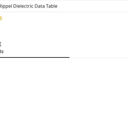
ippel Dielectric Data Table
物
性
Hz