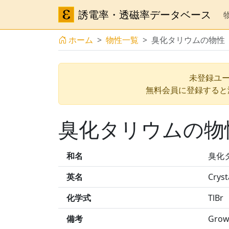
誘電率・透磁率データベース
ホーム
物性一覧
臭化タリウムの物性
未登録ユー
無料会員に登録すると
臭化タリウムの物
和名
臭化
英名
Cryst
化学式
TlBr
備考
Grown