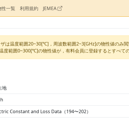
物性一覧
利用規約
JEMEA
ザは温度範囲20~30[℃]，周波数範囲2~3[GHz]の物性値のみ
温度範囲0~300[℃]の物性値が，有料会員に登録するとすべて
生地
gh
ectric Constant and Loss Data（194〜202）