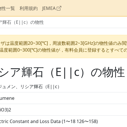
物性一覧
利用規約
JEMEA
輝石（E||c）の物性
ザは温度範囲20~30[℃]，周波数範囲2~3[GHz]の物性値のみ
温度範囲0~300[℃]の物性値が，有料会員に登録するとすべて
ア輝石（E||c）の物性
ジュメン、リシア輝石（E||c）
umene
SiO3)2
ctric Constant and Loss Data (1〜18 126〜158)