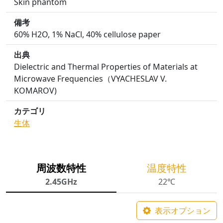
Skin phantom
備考
60% H2O, 1% NaCl, 40% cellulose paper
出典
Dielectric and Thermal Properties of Materials at
Microwave Frequencies（VYACHESLAV V.
KOMAROV)
カテゴリ
生体
周波数特性
温度特性
2.45GHz
22℃
表示オプション