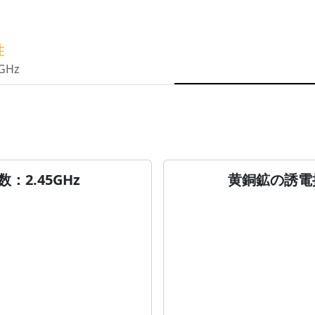
性
5GHz
2.45GHz
黄銅鉱の誘電損