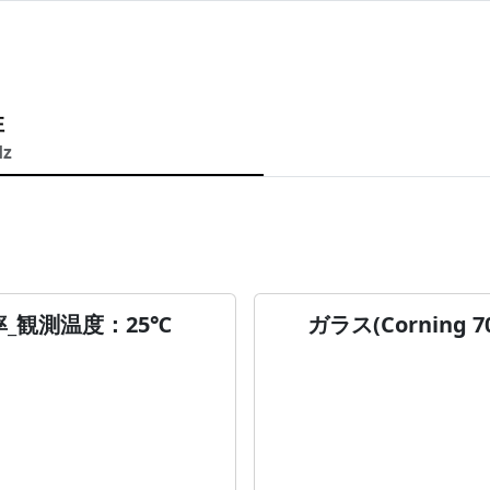
性
Hz
電率_観測温度：25℃
ガラス(Corning