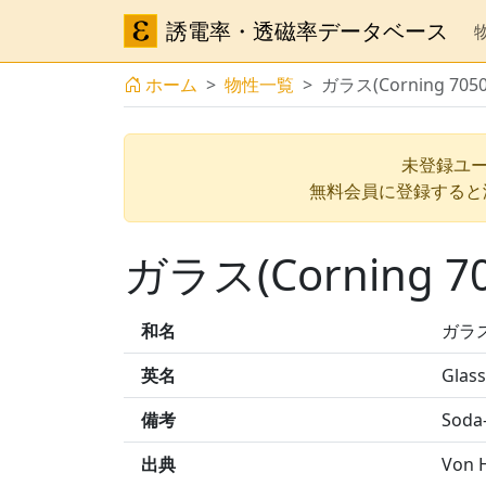
誘電率・透磁率データベース
ホーム
物性一覧
ガラス(Corning 70
未登録ユー
無料会員に登録すると
ガラス(Corning 
和名
ガラス(
英名
Glass
備考
Soda-
出典
Von H