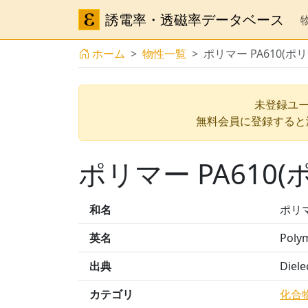
誘電率・透磁率データベース
ホーム
物性一覧
ポリマー PA610(ポ
未登録ユー
無料会員に登録すると
ポリマー PA610
和名
ポリマ
英名
Poly
出典
Diele
カテゴリ
化合