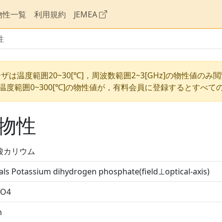
物性一覧
利用規約
JEMEA
性
ザは温度範囲20~30[℃]，周波数範囲2~3[GHz]の物性値のみ
温度範囲0~300[℃]の物性値が，有料会員に登録するとすべて
物性
酸カリウム
als Potassium dihydrogen phosphate(field⊥optical-axis)
PO4
h