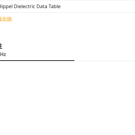
ippel Dielectric Data Table
酸化物
性
MHz