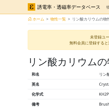
誘電率・透磁率データベース
ホーム
物性一覧
リン酸カリウムの物
未登録ユー
無料会員に登録すると
リン酸カリウムの
和名
リン
英名
Cryst
化学式
KH2
備考
Brus