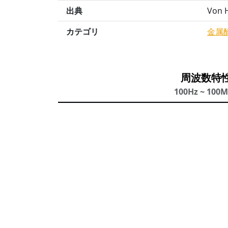
出典
Von H
カテゴリ
金属
周波数特
100Hz ~ 100