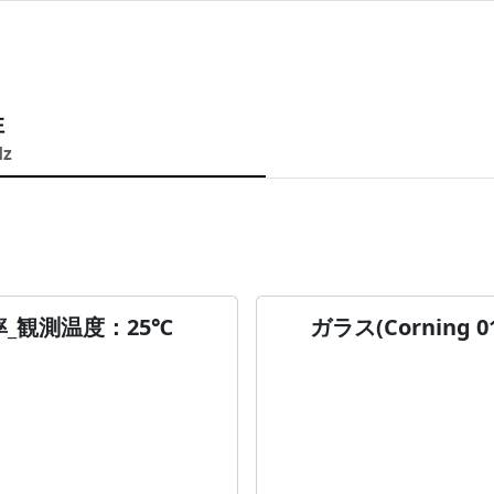
性
Hz
電率_観測温度：25℃
ガラス(Corning