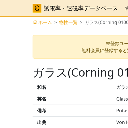
誘電率・透磁率データベース
ホーム
物性一覧
ガラス(Corning 01
未登録ユー
無料会員に登録すると
ガラス(Corning 
和名
ガラス(
英名
Glas
備考
Potas
出典
Von H