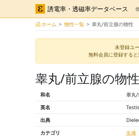
誘電率・透磁率データベース
ホーム
物性一覧
睾丸/前立腺の物性
未登録ユー
無料会員に登録すると
睾丸/前立腺の物
和名
睾丸
英名
Testi
出典
Diele
カテゴリ
生体