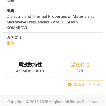
Skin
出典
Dielectric and Thermal Properties of Materials at
Microwave Frequencies（VYACHESLAV V.
KOMAROV)
カテゴリ
生体
周波数特性
温度特性
433MHz ~ 3GHz
37℃
表示オプション
Copyright © 2016-2026 Kagiken All Rights Reserved