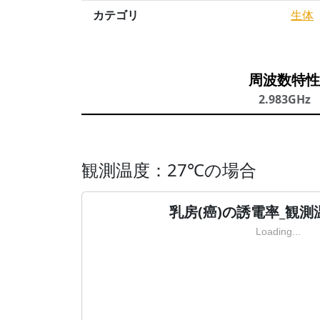
カテゴリ
生体
周波数特性
2.983GHz
観測温度：27℃の場合
乳房(癌)の誘電率_観測
Loading...