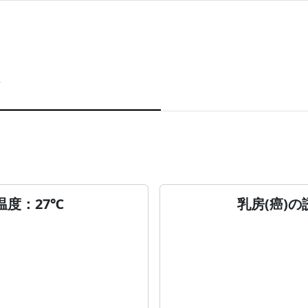
温度：27℃
乳房(癌)の