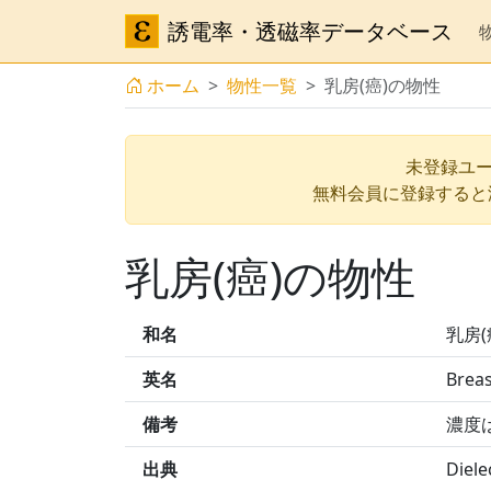
誘電率・透磁率データベース
ホーム
物性一覧
乳房(癌)の物性
未登録ユー
無料会員に登録すると
乳房(癌)の物性
和名
乳房(
英名
Breas
備考
濃度は
出典
Diele