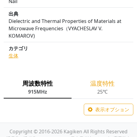
Nail
出典
Dielectric and Thermal Properties of Materials at
Microwave Frequencies（VYACHESLAV V.
KOMAROV)
カテゴリ
生体
周波数特性
温度特性
915MHz
25℃
表示オプション
Copyright © 2016-2026 Kagiken All Rights Reserved