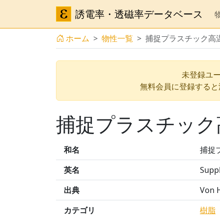
誘電率・透磁率データベース
ホーム
物性一覧
捕捉プラスチック高温
未登録ユー
無料会員に登録すると
捕捉プラスチック高
和名
捕捉
英名
Suppl
出典
Von H
カテゴリ
樹脂