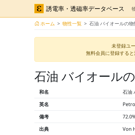
誘電率・透磁率データベース
ホーム
物性一覧
石油 バイオールの物
未登録ユー
無料会員に登録すると
石油 バイオール
和名
石油
英名
Petro
備考
72.0%
出典
Von H