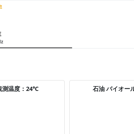
物
性
Hz
観測温度：24℃
石油 バイオー