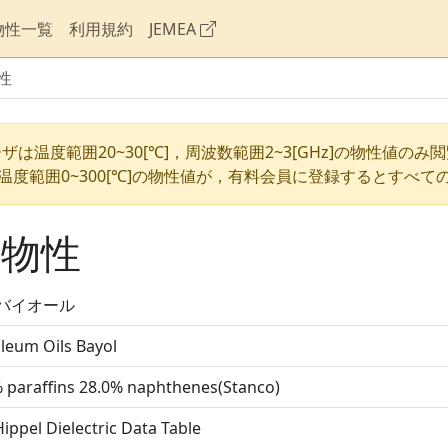
物性一覧
利用規約
JEMEA
性
ザは温度範囲20~30[℃]，周波数範囲2~3[GHz]の物性値のみ
温度範囲0~300[℃]の物性値が，有料会員に登録するとすべて
の物性
 バイオール
leum Oils Bayol
 paraffins 28.0% naphthenes(Stanco)
ippel Dielectric Data Table