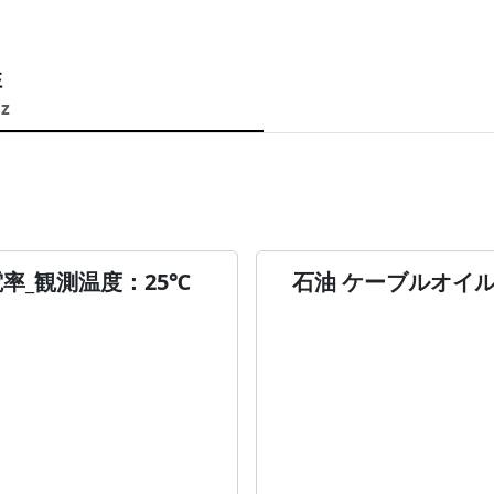
性
Hz
電率_観測温度：25℃
石油 ケーブルオイル