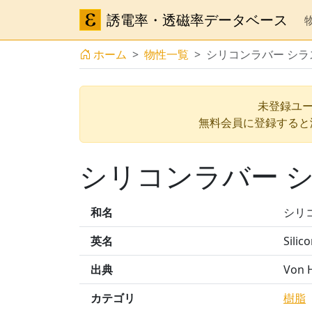
誘電率・透磁率データベース
ホーム
物性一覧
シリコンラバー シラス
未登録ユー
無料会員に登録すると
シリコンラバー シ
和名
シリコ
英名
Silic
出典
Von H
カテゴリ
樹脂