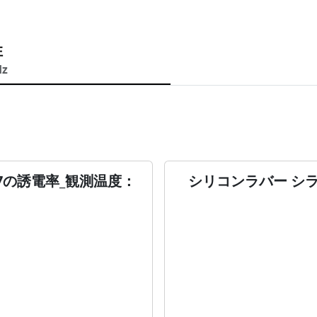
性
Hz
67の誘電率_観測温度：
シリコンラバー シラ