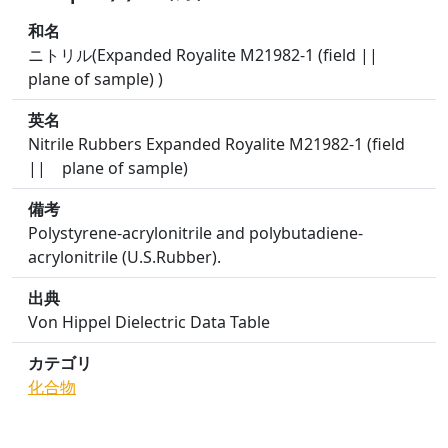
和名
ニトリル(Expanded Royalite M21982-1 (field ||
plane of sample) )
英名
Nitrile Rubbers Expanded Royalite M21982-1 (field
|| plane of sample)
備考
Polystyrene-acrylonitrile and polybutadiene-
acrylonitrile (U.S.Rubber).
出典
Von Hippel Dielectric Data Table
カテゴリ
化合物