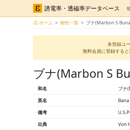
誘電率・透磁率データベース
ホーム
物性一覧
ブナ(Marbon S Bun
未登録ユー
無料会員に登録すると
ブナ(Marbon S B
和名
ブナ(M
英名
Bana
備考
U.S.P
出典
Von H