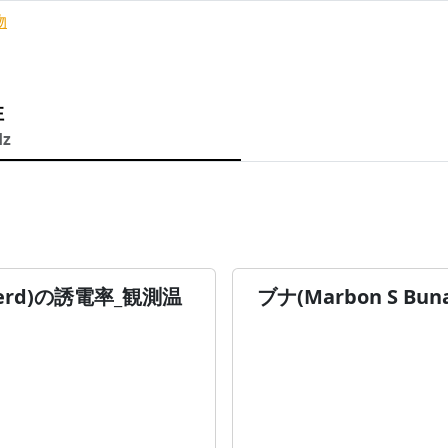
物
性
Hz
boerd)の誘電率_観測温
ブナ(Marbon S Bu