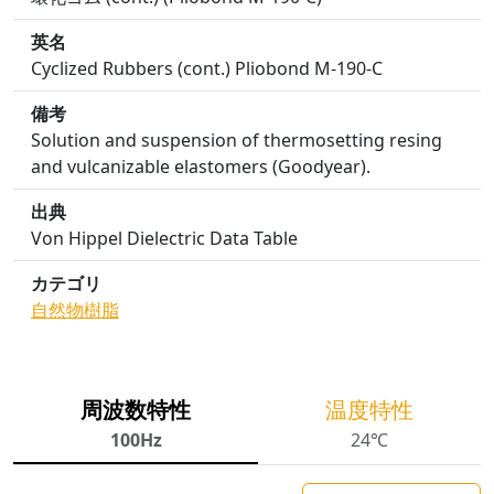
英名
Cyclized Rubbers (cont.) Pliobond M-190-C
備考
Solution and suspension of thermosetting resing
and vulcanizable elastomers (Goodyear).
出典
Von Hippel Dielectric Data Table
カテゴリ
自然物
樹脂
周波数特性
温度特性
100Hz
24℃