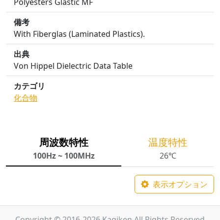
Polyesters Glastic MF
備考
With Fiberglas (Laminated Plastics).
出典
Von Hippel Dielectric Data Table
カテゴリ
化合物
周波数特性
温度特性
100Hz ~ 100MHz
26℃
表示オプション
Copyright © 2016-2026 Kagiken All Rights Reserved