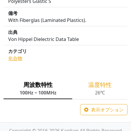
Polyesters Glastic S
備考
With Fiberglas (Laminated Plastics).
出典
Von Hippel Dielectric Data Table
カテゴリ
化合物
周波数特性
温度特性
100Hz ~ 100MHz
26℃
表示オプション
Copyright © 2016-2026 Kagiken All Rights Reserved