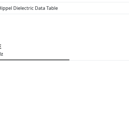
ippel Dielectric Data Table
性
Hz